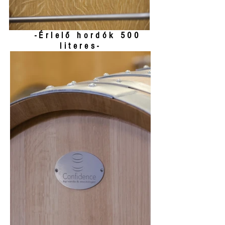
-Érlelő hordók 500
literes-